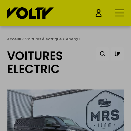
ACHETER
Acceuil
>
Voitures électrique
> Aperçu
VOITURES
Voitures électrique
ELECTRIC
Motos électrique
Vélos électrique
Trottinettes électriques
Drones & Batteries