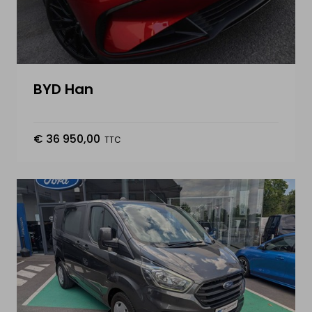
NL
|
FR
|
EN
BYD Han
€ 36 950,00
TTC