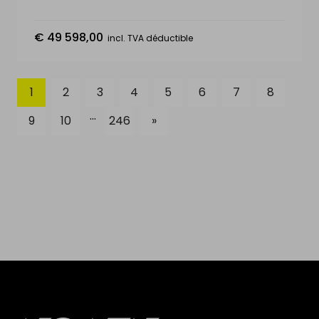
€ 49 598,00
incl. TVA déductible
1
2
3
4
5
6
7
8
...
9
10
246
»