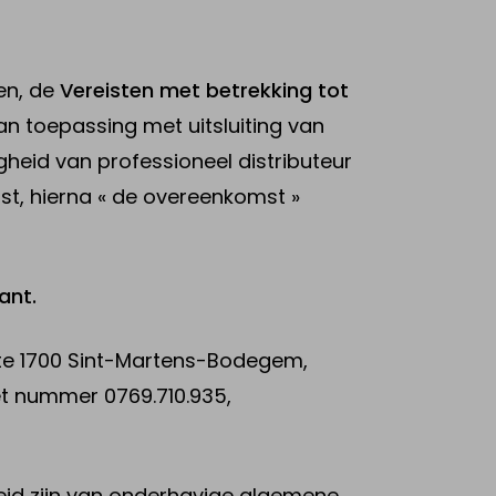
zen, de
Vereisten met betrekking tot
an toepassing met uitsluiting van
heid van professioneel distributeur
t, hierna « de overeenkomst »
ant.
l te 1700 Sint-Martens-Bodegem,
et nummer 0769.710.935,
eleid zijn van onderhavige algemene