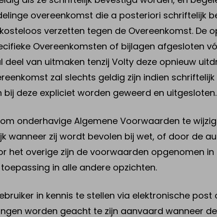
linge overeenkomst die a posteriori schriftelijk b
h kosteloos verzetten tegen de Overeenkomst. D
cifieke Overeenkomsten of bijlagen afgesloten vó
deel van uitmaken tenzij Volty deze opnieuw uitdrukk
eenkomst zal slechts geldig zijn indien schriftelij
 bij deze expliciet worden geweerd en uitgesloten.
or om onderhavige Algemene Voorwaarden te wijzige
k wanneer zij wordt bevolen bij wet, of door de auto
or het overige zijn de voorwaarden opgenomen in ar
 toepassing in alle andere opzichten.
ebruiker in kennis te stellen via elektronische post
igingen worden geacht te zijn aanvaard wanneer d