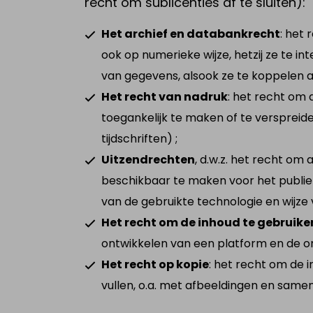
recht om sublicenties af te sluiten):
Het archief en databankrecht
: het 
ook op numerieke wijze, hetzij ze te 
van gegevens, alsook ze te koppelen 
Het recht van nadruk
: het recht om 
toegankelijk te maken of te verspreide
tijdschriften) ;
Uitzendrechten
, d.w.z. het recht om
beschikbaar te maken voor het publiek 
van de gebruikte technologie en wijze 
Het recht om de inhoud te gebruike
ontwikkelen van een platform en de on
Het recht op kopie
: het recht om de i
vullen, o.a. met afbeeldingen en same