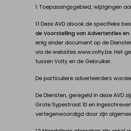
1. Toepassingsgebied, wijzigingen a
Elektrische steps
Mijn elektrische
te koop
step
1.1 Deze AVD alsook de specifieke bes
de Voorstelling van Advertenties e
Drones &
Mijn Drone &
Batterijen te koop
enig ander document op de Diensten 
batterijen
via de websites www.volty.be. Het 
tussen Volty en de Gebruiker.
Verkoop elektrisch voertuig
De particuliere adverteerders wor
NL
|
FR
|
EN
De Diensten, geregeld in deze AVD zi
Grote Sypestraat 10 en ingeschreve
vertegenwoordigd door zijn algem
1.2 Mondelinge afspraken zijn enkel 