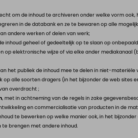
recht om de inhoud te archiveren onder welke vorm ook, he
integreren in de databank en ze te bewaren op alle moge
aan andere werken of delen van werk;
de inhoud geheel of gedeeltelijk op te slaan op onbepaald
n op elektronische wijze of via elke ander mediakanaal (
 aan het publiek de inhoud mee te delen in niet-materië
op alle soorten dragers (in het bijzonder de web sites en
van overdracht ;
n
, met in achtneming van de regels in zake gegevensbes
twikkeling en commercialisatie van producten in de mat
nhoud te bewerken op welke manier ook, in het bijzonder de
n te brengen met andere inhoud.