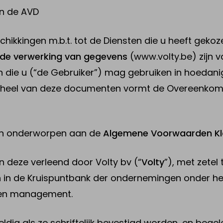
an de AVD
chikkingen m.b.t. tot de Diensten die u heeft geko
n de verwerking van gegevens
(www.volty.be) zijn v
die u (“de Gebruiker”) mag gebruiken in hoedanig
geheel van deze documenten vormt de Overeenkoms
den onderworpen aan de
Algemene Voorwaarden Kl
jn deze verleend door Volty bv (“
Volty
”), met zete
n in de Kruispuntbank der ondernemingen onder h
een management.
geldig als ze schriftelijk bevestigd worden, en beg