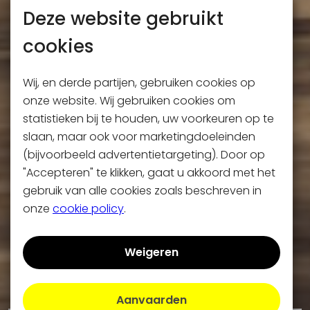
Deze website gebruikt
cookies
Wij, en derde partijen, gebruiken cookies op
onze website. Wij gebruiken cookies om
statistieken bij te houden, uw voorkeuren op te
slaan, maar ook voor marketingdoeleinden
(bijvoorbeeld advertentietargeting). Door op
"Accepteren" te klikken, gaat u akkoord met het
gebruik van alle cookies zoals beschreven in
onze
cookie policy
.
Weigeren
Aanvaarden