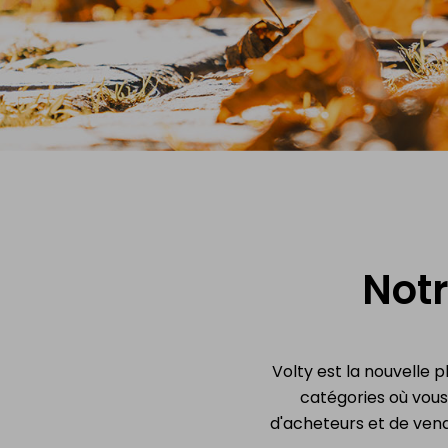
électrique
Batteries
Mon Drone & ma
batterie
Vendre
NL
|
FR
|
EN
Notr
Volty est la nouvelle pl
catégories où vou
d'acheteurs et de vend