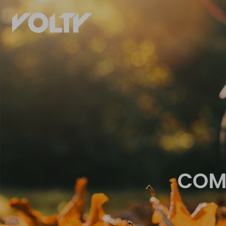
ACHETER
VENDRE
Voitures
Ma voiture
électrique
électrique
Motos électrique
Ma moto
électrique
Vélos électrique
COM
Mon vélo
Trottinettes
électrique
électriques
Ma Trottinette
Drones &