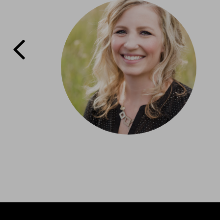
e que
cter le