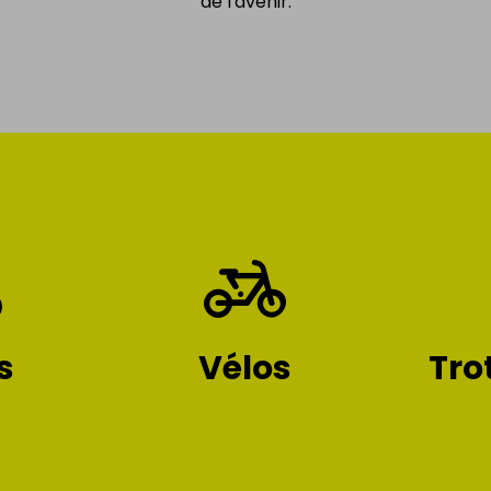
de l'avenir.
s
Vélos
Tro