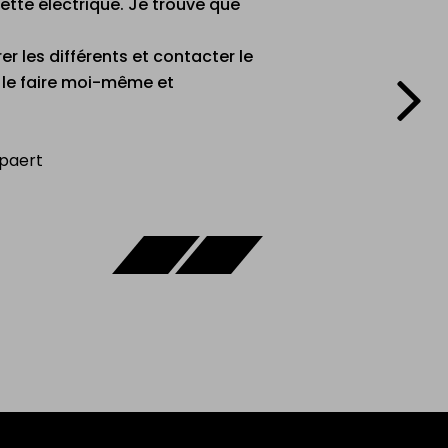
ique très rapidement via Volty.
 voulez acheter quelque chose
y ! À mon avis, c'est le marché
erne