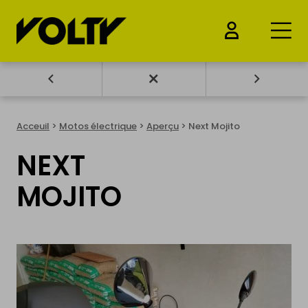
ACHETER
Acceuil
>
Motos électrique
>
Aperçu
> Next Mojito
Voitures électrique
NEXT
Motos électrique
MOJITO
Vélos électrique
Trottinettes électriques
Drones & Batteries