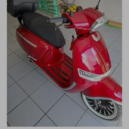
VENDRE
Ma voiture électrique
Ma moto électrique
Mon vélo électrique
Ma Trottinette électrique
Mon Drone & ma batterie
INFORMATION
Comment ça marche?