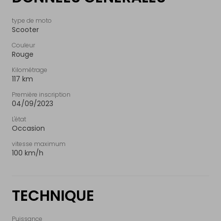
type de moto
NL
|
FR
|
EN
Scooter
Couleur
Rouge
Kilométrage
117 km
Première inscription
04/09/2023
L'état
Occasion
vitesse maximum
100 km/h
TECHNIQUE
Puissance