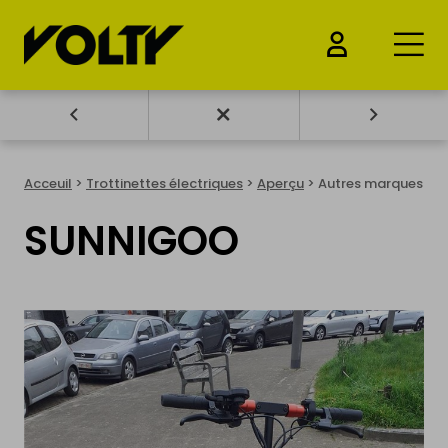
ACHETER
Acceuil
>
Trottinettes électriques
>
Aperçu
> Autres marques
Voitures électrique
SUNNIGOO
Motos électrique
Vélos électrique
Trottinettes électriques
Drones & Batteries