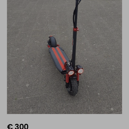
VENDRE
Ma voiture électrique
Ma moto électrique
Mon vélo électrique
Ma Trottinette électrique
Mon Drone & ma batterie
INFORMATION
Comment ça marche?
€ 300