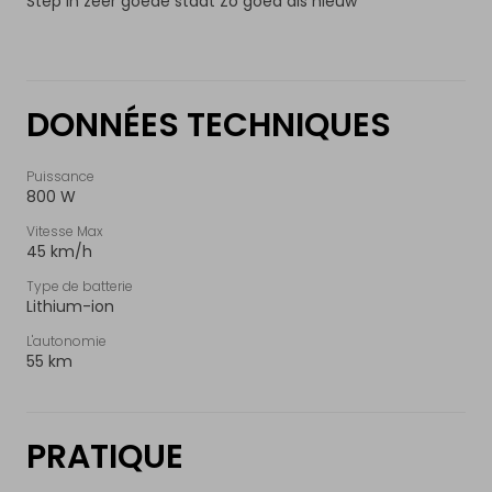
Step in zeer goede staat Zo goed als nieuw
NL
|
FR
|
EN
DONNÉES TECHNIQUES
Puissance
800 W
Vitesse Max
45 km/h
Type de batterie
Lithium-ion
L'autonomie
55 km
PRATIQUE