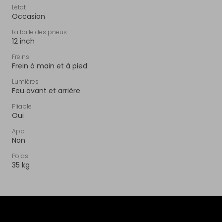
Létat
Occasion
La taille des pneus
12 inch
Freins
Frein à main et à pied
Lumières
Feu avant et arrière
Pliable
Oui
App
Non
Poids
35 kg