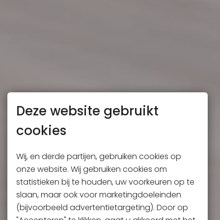
Deze website gebruikt
cookies
Wij, en derde partijen, gebruiken cookies op
onze website. Wij gebruiken cookies om
statistieken bij te houden, uw voorkeuren op te
slaan, maar ook voor marketingdoeleinden
(bijvoorbeeld advertentietargeting). Door op