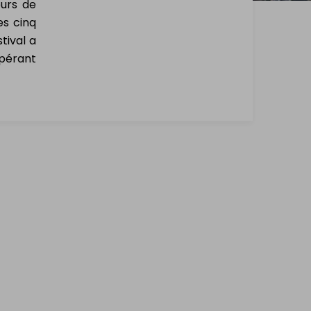
eurs de
es cinq
tival a
spérant