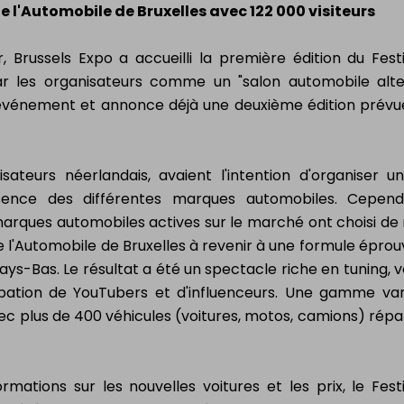
de l'Automobile de Bruxelles avec 122 000 visiteurs
 Brussels Expo a accueilli la première édition du Fest
ar les organisateurs comme un "salon automobile alter
 l'événement et annonce déjà une deuxième édition prévu
isateurs néerlandais, avaient l'intention d'organiser u
ésence des différentes marques automobiles. Cepend
 marques automobiles actives sur le marché ont choisi de
de l'Automobile de Bruxelles à revenir à une formule éprou
ays-Bas. Le résultat a été un spectacle riche en tuning, v
ipation de YouTubers et d'influenceurs. Une gamme va
avec plus de 400 véhicules (voitures, motos, camions) répar
ormations sur les nouvelles voitures et les prix, le Fest