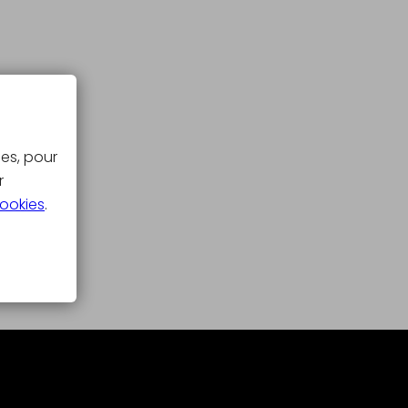
ues, pour
r
cookies
.