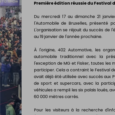
électrique
Première édition réussie du Festival 
Batteries
Mon Drone & ma
Du mercredi 17 au dimanche 21 janvier,
batterie
l'Automobile de Bruxelles, présenté p
L'organisation se réjouit du succès de
au 19 janvier de l'année prochaine.
Vendre
À l'origine, 402 Automotive, les organ
automobile traditionnel avec la pr
NL
|
FR
|
EN
l'exception de MG et Fisker, toutes les
participer. Cela a contraint le Festival 
avait déjà été utilisée avec succès aux P
de sport et supercars, avec la partic
véhicules a rempli les six palais loués, 
60 000 mètres carrés.
Pour les visiteurs à la recherche d'inf