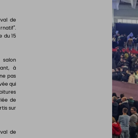
ival de
natif".
e du 15
n salon
ant, à
 ne pas
vée qui
oitures
riée de
tis sur
ival de