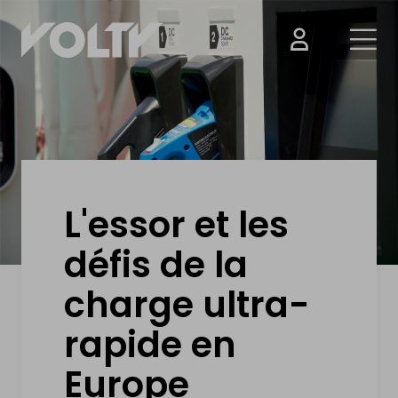
ACHETER
Voitures électrique
Motos électrique
L'essor et les
défis de la
Vélos électrique
charge ultra-
Trottinettes électriques
rapide en
Drones & Batteries
Europe