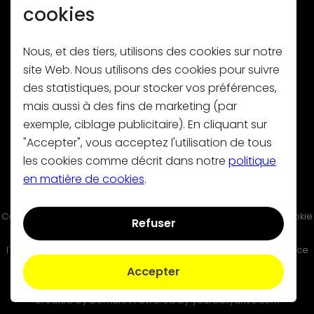
cookies
Nous, et des tiers, utilisons des cookies sur notre
site Web. Nous utilisons des cookies pour suivre
des statistiques, pour stocker vos préférences,
Abonnez-vous à notre newsletter
mais aussi à des fins de marketing (par
exemple, ciblage publicitaire). En cliquant sur
"Accepter", vous acceptez l'utilisation de tous
les cookies comme décrit dans notre
politique
en matière de cookies
.
Contact
|
Termes et conditions
|
Politique de confidentialité
|
Cookie
Refuser
Volty n'est pas responsable des dommages résultant de
l'utilisation, des erreurs ou des fonctionnalités manquantes de ce
site.
Accepter
Copyright © 2025 Volty bv Tous droits réservés.
Created by
Domani
| Powered by
yourdailydrive.com