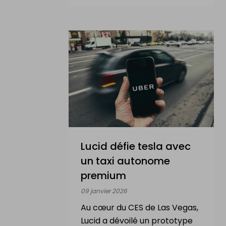
Nouvelles & actualité
Services
Contact
MON PROFIL
Se connecter
Lucid défie tesla avec
S'inscrire
un taxi autonome
premium
09 janvier 2026
Au cœur du CES de Las Vegas,
Vendre
Lucid a dévoilé un prototype