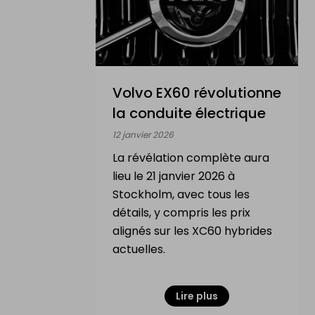
VENDRE
Ma voiture électrique
Ma moto électrique
Volvo EX60 révolutionne
la conduite électrique
Mon vélo électrique
12 janvier 2026
La révélation complète aura
Ma Trottinette électrique
lieu le 21 janvier 2026 à
Mon Drone & ma batterie
Stockholm, avec tous les
détails, y compris les prix
alignés sur les XC60 hybrides
INFORMATION
actuelles.
Comment ça marche?
Lire plus