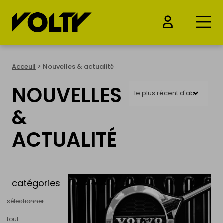
ACHETER
Acceuil
> Nouvelles & actualité
NOUVELLES
Voitures électrique
le plus récent d'abord
&
Motos électrique
ACTUALITÉ
Vélos électrique
Trottinettes électriques
catégories
Drones & Batteries
sélectionner
tout