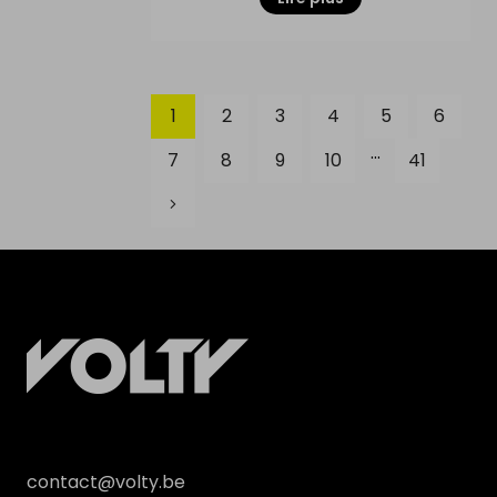
1
2
3
4
5
6
...
7
8
9
10
41
contact@volty.be