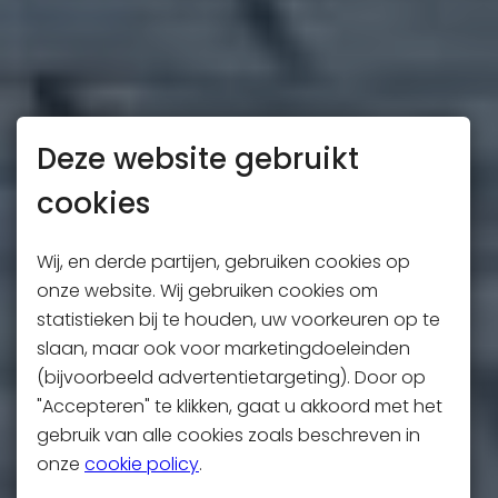
Deze website gebruikt
cookies
Wij, en derde partijen, gebruiken cookies op
onze website. Wij gebruiken cookies om
statistieken bij te houden, uw voorkeuren op te
slaan, maar ook voor marketingdoeleinden
(bijvoorbeeld advertentietargeting). Door op
"Accepteren" te klikken, gaat u akkoord met het
gebruik van alle cookies zoals beschreven in
onze
cookie policy
.