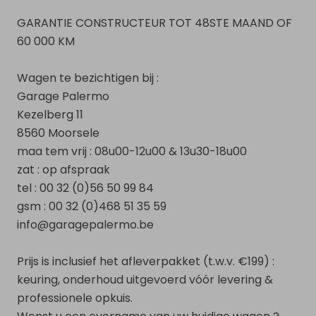
GARANTIE CONSTRUCTEUR TOT 48STE MAAND OF
NL
|
FR
|
EN
60 000 KM
Wagen te bezichtigen bij :
Garage Palermo
Kezelberg 11
8560 Moorsele
maa tem vrij : 08u00-12u00 & 13u30-18u00
zat : op afspraak
tel : 00 32 (0)56 50 99 84
gsm : 00 32 (0)468 51 35 59
info@garagepalermo.be
Prijs is inclusief het afleverpakket (t.w.v. €199) :
keuring, onderhoud uitgevoerd vóór levering &
professionele opkuis.