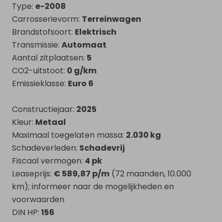
Type:
Nouvelles & actualité
e-2008
Carrosserievorm:
Terreinwagen
Services
Brandstofsoort:
Elektrisch
Transmissie:
Automaat
Contact
Aantal zitplaatsen:
5
CO2-uitstoot:
0 g/km
Emissieklasse:
Euro 6
MON PROFIL
Constructiejaar:
2025
Kleur:
Metaal
Se connecter
Maximaal toegelaten massa:
2.030 kg
Schadeverleden:
S'inscrire
Schadevrij
Fiscaal vermogen:
4 pk
Leaseprijs:
€ 589,87 p/m
(72 maanden, 10.000
km); informeer naar de mogelijkheden en
voorwaarden
DIN HP:
156
Vendre