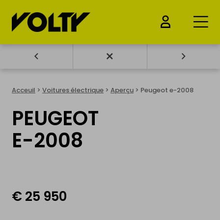
ACHETER
Acceuil
>
Voitures électrique
>
Aperçu
> Peugeot e-2008
Voitures électrique
PEUGEOT
Motos électrique
E-2008
Vélos électrique
Trottinettes électriques
Drones & Batteries
€ 25 950