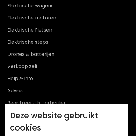
Elektrische wagens
Hoe werkt het?
Elektrische motoren
Nieuws & actualiteit
Elektrische Fietsen
Diensten
Elektrische steps
Drones & batterijen
Contact
Verkoop zelf
MIJN PROFIEL
Help & info
Advies
Inloggen
Registreer als particulier
Registreer als particulier
Deze website gebruikt
Registreer als handelaar
cookies