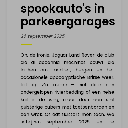
spookauto's in
VERKOOP ELEKTRISCH
parkeergarages
VOERTUIG
26 september 2025
Mijn elektrische wagen
Mijn elektrische moto
Oh, de ironie. Jaguar Land Rover, de club
die al decennia machines bouwt die
Mijn elektrische fiets
lachen om modder, bergen en het
occasionele apocalyptische Britse weer,
Mijn elektrische step
ligt op z’n knieën – niet door een
ondergelopen rivierbedding of een helse
Mijn Drone & batterijen
kuil in de weg, maar door een stel
puisterige pubers met toetsenborden en
INFO & ACTUALITEIT
een wrok. Of dat fluistert men toch. We
schrijven september 2025, en de