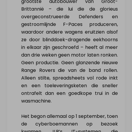
grootste autobouwer van Groot-
Hoe werkt het?
Brittannië – die lui die de glorieus
overgeconstrueerde Defenders en
Nieuws & actualiteit
gestroomlijnde F-Paces produceren,
waardoor andere wagens eruitzien alsof
Diensten
ze door blinddoek-dragende eekhoorns
in elkaar zijn geschroefd – heeft al meer
Contact
dan drie weken geen motor laten ronken.
Geen productie. Geen glanzende nieuwe
MIJN PROFIEL
Range Rovers die van de band rollen.
Alleen stilte, spreadsheets vol rode inkt
en een toeleveringsketen die sneller
Inloggen
ontrafelt dan een goedkope trui in de
wasmachine.
Registreer als particulier
Het begon allemaal op 1 september, toen
de cyberboemannen op bezoek
kwamen. JLR’s IT-systemen, die