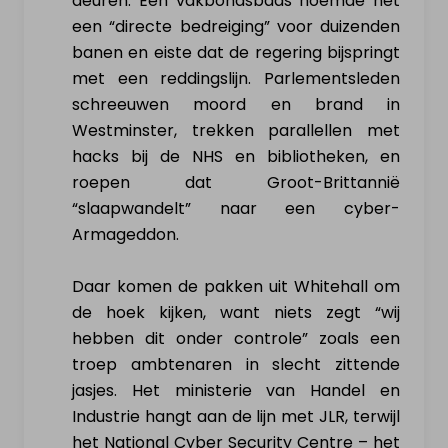
deuren. Een vakbondsbaas noemde het
een “directe bedreiging” voor duizenden
banen en eiste dat de regering bijspringt
met een reddingslijn. Parlementsleden
schreeuwen moord en brand in
Westminster, trekken parallellen met
hacks bij de NHS en bibliotheken, en
roepen dat Groot-Brittannië
“slaapwandelt” naar een cyber-
Armageddon.
Daar komen de pakken uit Whitehall om
de hoek kijken, want niets zegt “wij
hebben dit onder controle” zoals een
troep ambtenaren in slecht zittende
jasjes. Het ministerie van Handel en
Industrie hangt aan de lijn met JLR, terwijl
het National Cyber Security Centre – het