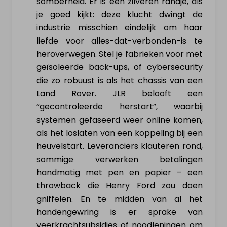
somberheid. Er is een zilveren randje, als
je goed kijkt: deze klucht dwingt de
industrie misschien eindelijk om haar
liefde voor alles-dat-verbonden-is te
heroverwegen. Stel je fabrieken voor met
geïsoleerde back-ups, of cybersecurity
die zo robuust is als het chassis van een
Land Rover. JLR belooft een
“gecontroleerde herstart”, waarbij
systemen gefaseerd weer online komen,
als het loslaten van een koppeling bij een
heuvelstart. Leveranciers klauteren rond,
sommige verwerken betalingen
handmatig met pen en papier – een
throwback die Henry Ford zou doen
gniffelen. En te midden van al het
handengewring is er sprake van
veerkrachtsubsidies of noodleningen om