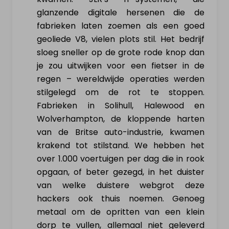
glanzende digitale hersenen die de
Verkoop elektrisch voertuig
fabrieken laten zoemen als een goed
geoliede V8, vielen plots stil. Het bedrijf
sloeg sneller op de grote rode knop dan
NL
|
FR
|
EN
je zou uitwijken voor een fietser in de
regen – wereldwijde operaties werden
stilgelegd om de rot te stoppen.
Fabrieken in Solihull, Halewood en
Wolverhampton, de kloppende harten
van de Britse auto-industrie, kwamen
krakend tot stilstand. We hebben het
over 1.000 voertuigen per dag die in rook
opgaan, of beter gezegd, in het duister
van welke duistere webgrot deze
hackers ook thuis noemen. Genoeg
metaal om de opritten van een klein
dorp te vullen, allemaal niet geleverd