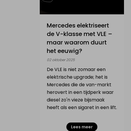
VERKOOP ELEKTRISCH
VOERTUIG
Mercedes elektriseert
de V-klasse met VLE –
Mijn elektrische wagen
maar waarom duurt
het eeuwig?
Mijn elektrische moto
02 oktober 2025
De VLE is niet zomaar een
Mijn elektrische fiets
elektrische upgrade; het is
Mercedes die de van-markt
Mijn elektrische step
herovert in een tijdperk waar
Mijn Drone & batterijen
diesel zo'n vieze bijsmaak
heeft als een sigaret in een lift.
INFO & ACTUALITEIT
Lees meer