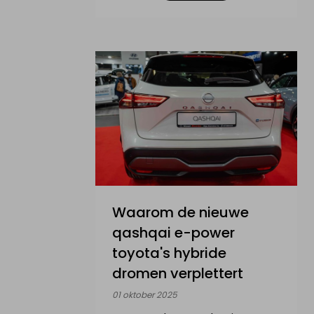
Hoe werkt het?
Nieuws & actualiteit
Diensten
Contact
MIJN PROFIEL
Waarom de nieuwe
Inloggen
qashqai e-power
toyota's hybride
Registreer als particulier
dromen verplettert
01 oktober 2025