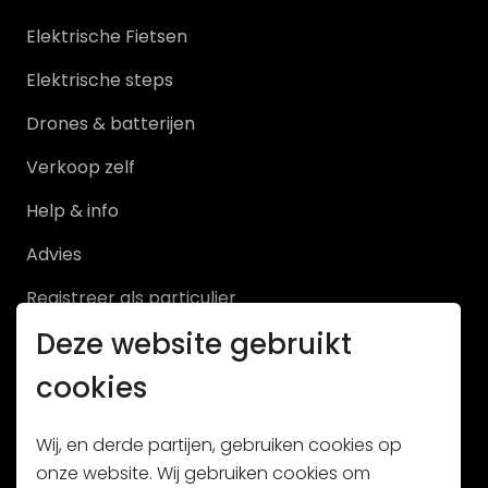
Elektrische Fietsen
Elektrische steps
Drones & batterijen
Verkoop zelf
Help & info
Advies
Registreer als particulier
Deze website gebruikt
Registreer als handelaar
cookies
Wij, en derde partijen, gebruiken cookies op
onze website. Wij gebruiken cookies om