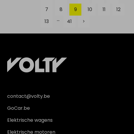
7
8
9
10
11
12
...
13
41
contact@volty.be
GoCar.be
Elektrische wagens
Elektrische motoren