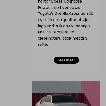
Kortom, deze Qashqai e-
Power is de hybride die
Verkoop elektrisch voertuig
Toyota's Corolla Cross een tik
over de oren geeft met zijn
lage verbruik en EV-achtige
NL
|
FR
|
EN
finesse, terwijl hij de
dieselhaters paait met zijn
stilte.
Lees meer