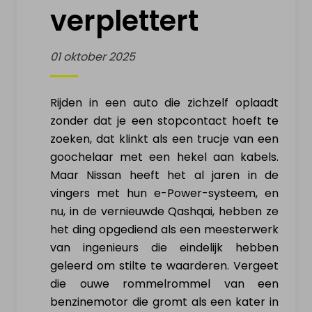
verplettert
VERKOOP ELEKTRISCH
VOERTUIG
01 oktober 2025
Mijn elektrische wagen
Rijden in een auto die zichzelf oplaadt
zonder dat je een stopcontact hoeft te
Mijn elektrische moto
zoeken, dat klinkt als een trucje van een
goochelaar met een hekel aan kabels.
Mijn elektrische fiets
Maar Nissan heeft het al jaren in de
vingers met hun e-Power-systeem, en
Mijn elektrische step
nu, in de vernieuwde Qashqai, hebben ze
het ding opgediend als een meesterwerk
Mijn Drone & batterijen
van ingenieurs die eindelijk hebben
geleerd om stilte te waarderen. Vergeet
INFO & ACTUALITEIT
die ouwe rommelrommel van een
benzinemotor die gromt als een kater in