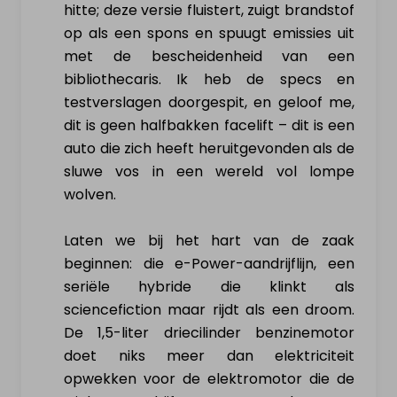
hitte; deze versie fluistert, zuigt brandstof
Hoe werkt het?
op als een spons en spuugt emissies uit
met de bescheidenheid van een
Nieuws & actualiteit
bibliothecaris. Ik heb de specs en
testverslagen doorgespit, en geloof me,
Diensten
dit is geen halfbakken facelift – dit is een
auto die zich heeft heruitgevonden als de
Contact
sluwe vos in een wereld vol lompe
wolven.
MIJN PROFIEL
Laten we bij het hart van de zaak
beginnen: die e-Power-aandrijflijn, een
Inloggen
seriële hybride die klinkt als
sciencefiction maar rijdt als een droom.
Registreer als particulier
De 1,5-liter driecilinder benzinemotor
doet niks meer dan elektriciteit
opwekken voor de elektromotor die de