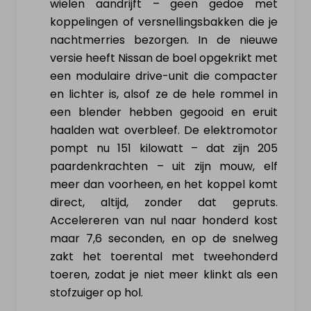
wielen aandrijft – geen gedoe met
koppelingen of versnellingsbakken die je
Verkoop elektrisch voertuig
nachtmerries bezorgen. In de nieuwe
versie heeft Nissan de boel opgekrikt met
een modulaire drive-unit die compacter
NL
|
FR
|
EN
en lichter is, alsof ze de hele rommel in
een blender hebben gegooid en eruit
haalden wat overbleef. De elektromotor
pompt nu 151 kilowatt – dat zijn 205
paardenkrachten – uit zijn mouw, elf
meer dan voorheen, en het koppel komt
direct, altijd, zonder dat gepruts.
Accelereren van nul naar honderd kost
maar 7,6 seconden, en op de snelweg
zakt het toerental met tweehonderd
toeren, zodat je niet meer klinkt als een
stofzuiger op hol.