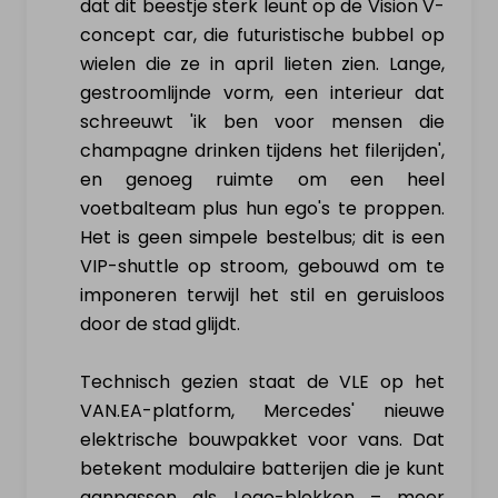
dat dit beestje sterk leunt op de Vision V-
concept car, die futuristische bubbel op
Verkoop elektrisch voertuig
wielen die ze in april lieten zien. Lange,
gestroomlijnde vorm, een interieur dat
schreeuwt 'ik ben voor mensen die
NL
|
FR
|
EN
champagne drinken tijdens het filerijden',
en genoeg ruimte om een heel
voetbalteam plus hun ego's te proppen.
Het is geen simpele bestelbus; dit is een
VIP-shuttle op stroom, gebouwd om te
imponeren terwijl het stil en geruisloos
door de stad glijdt.
Technisch gezien staat de VLE op het
VAN.EA-platform, Mercedes' nieuwe
elektrische bouwpakket voor vans. Dat
betekent modulaire batterijen die je kunt
aanpassen als Lego-blokken – meer