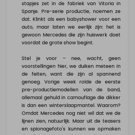
stapjes zet in de fabriek van Vitoria in
Hoe werkt het?
Spanje. Pre-serie productie, noemen ze
dat. Klinkt als een babyshower voor een
Nieuws & actualiteit
auto, maar laten we eerlijk zijn: het is
gewoon Mercedes die zijn huiswerk doet
Diensten
voordat de grote show begint.
Contact
Stel je voor – nee, wacht, geen
voorstellingen hier, we duiken meteen in
MIJN PROFIEL
de feiten, want die zijn al spannend
genoeg. Vorige week rolde de eerste
pre-productiemodellen van de band,
Inloggen
allemaal gehuld in camouflage die dikker
is dan een winterslaapmantel. Waarom?
Registreer als particulier
Omdat Mercedes nog niet wil dat we de
lijnen zien, natuurlijk. Maar uit de teasers
en spionagefoto's kunnen we opmaken