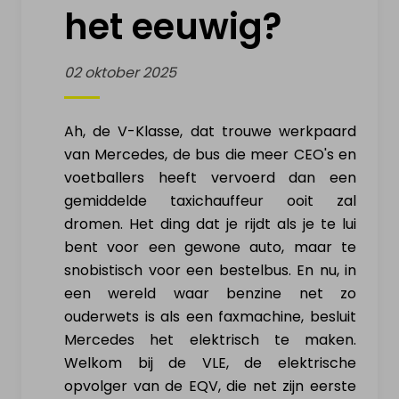
het eeuwig?
VERKOOP ELEKTRISCH
VOERTUIG
02 oktober 2025
Mijn elektrische wagen
Ah, de V-Klasse, dat trouwe werkpaard
van Mercedes, de bus die meer CEO's en
Mijn elektrische moto
voetballers heeft vervoerd dan een
gemiddelde taxichauffeur ooit zal
Mijn elektrische fiets
dromen. Het ding dat je rijdt als je te lui
bent voor een gewone auto, maar te
Mijn elektrische step
snobistisch voor een bestelbus. En nu, in
een wereld waar benzine net zo
Mijn Drone & batterijen
ouderwets is als een faxmachine, besluit
Mercedes het elektrisch te maken.
INFO & ACTUALITEIT
Welkom bij de VLE, de elektrische
opvolger van de EQV, die net zijn eerste