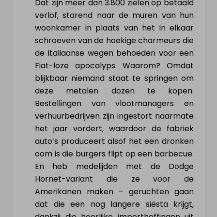
Dat zijn meer dan 3.800 zielen op betaald
verlof, starend naar de muren van hun
Verkoop elektrisch voertuig
woonkamer in plaats van het in elkaar
schroeven van de hoekige charmeurs die
de Italiaanse wegen behoeden voor een
NL
|
FR
|
EN
Fiat-loze apocalyps. Waarom? Omdat
blijkbaar niemand staat te springen om
deze metalen dozen te kopen.
Bestellingen van vlootmanagers en
verhuurbedrijven zijn ingestort naarmate
het jaar vordert, waardoor de fabriek
auto’s produceert alsof het een dronken
oom is die burgers flipt op een barbecue.
En heb medelijden met de Dodge
Hornet-variant die ze voor de
Amerikanen maken – geruchten gaan
dat die een nog langere siësta krijgt,
dankzij die heerlijke importheffingen uit