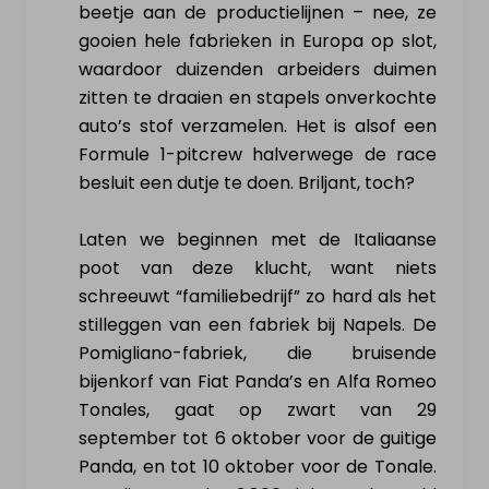
beetje aan de productielijnen – nee, ze
Hoe werkt het?
gooien hele fabrieken in Europa op slot,
waardoor duizenden arbeiders duimen
Nieuws & actualiteit
zitten te draaien en stapels onverkochte
auto’s stof verzamelen. Het is alsof een
Diensten
Formule 1-pitcrew halverwege de race
besluit een dutje te doen. Briljant, toch?
Contact
Laten we beginnen met de Italiaanse
MIJN PROFIEL
poot van deze klucht, want niets
schreeuwt “familiebedrijf” zo hard als het
stilleggen van een fabriek bij Napels. De
Inloggen
Pomigliano-fabriek, die bruisende
bijenkorf van Fiat Panda’s en Alfa Romeo
Registreer als particulier
Tonales, gaat op zwart van 29
september tot 6 oktober voor de guitige
Panda, en tot 10 oktober voor de Tonale.