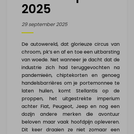
2025
VERKOOP ELEKTRISCH
VOERTUIG
29 september 2025
Mijn elektrische wagen
De autowereld, dat glorieuze circus van
chroom, pk’s en af en toe een uitbarsting
Mijn elektrische moto
van woede. Net wanneer je dacht dat de
industrie zich had teruggevochten na
Mijn elektrische fiets
pandemieën, chiptekorten en genoeg
handelsbarrières om je portemonnee te
Mijn elektrische step
laten huilen, komt Stellantis op de
proppen, het uitgestrekte imperium
Mijn Drone & batterijen
achter Fiat, Peugeot, Jeep en nog een
dozijn andere merken die avontuur
INFO & ACTUALITEIT
beloven maar vaak hoofdpijn opleveren.
Dit keer draaien ze niet zomaar een