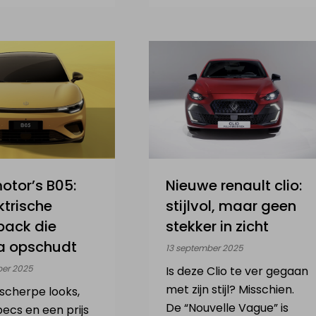
otor’s B05:
Nieuwe renault clio:
ktrische
stijlvol, maar geen
back die
stekker in zicht
a opschudt
13 september 2025
ber 2025
Is deze Clio te ver gegaan
met zijn stijl? Misschien.
 scherpe looks,
De “Nouvelle Vague” is
pecs en een prijs