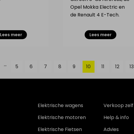
Opel Mokka Electric en
de Renault 4 E-Tech.
Lees meer
Lees meer
...
5
6
7
8
9
10
11
12
13
Elektrische wagens
Verkoop zelf
Elektrische motoren
Help & info
Elektrische Fietsen
Advies