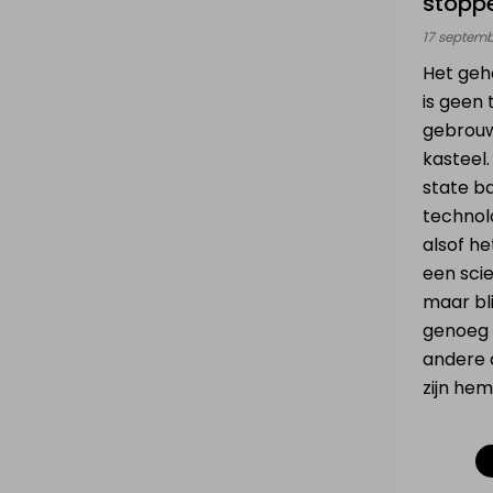
stopp
17 septem
Het geh
is geen
gebrouw
kasteel.
state ba
technolo
alsof he
een sci
maar bl
genoeg 
andere 
zijn hem