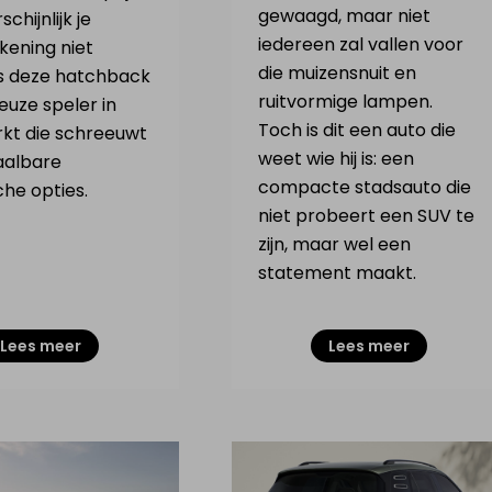
gewaagd, maar niet
chijnlijk je
iedereen zal vallen voor
kening niet
die muizensnuit en
 is deze hatchback
ruitvormige lampen.
euze speler in
Toch is dit een auto die
kt die schreeuwt
weet wie hij is: een
aalbare
compacte stadsauto die
che opties.
niet probeert een SUV te
zijn, maar wel een
statement maakt.
Lees meer
Lees meer