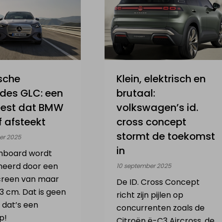
ische
Klein, elektrisch en
des GLC: een
brutaal:
eest dat BMW
volkswagen’s id.
f afsteekt
cross concept
stormt de toekomst
er 2025
in
hboard wordt
eerd door een
10 september 2025
creen van maar
De ID. Cross Concept
9,3 cm. Dat is geen
richt zijn pijlen op
 dat’s een
concurrenten zoals de
p!
Citroën ë-C3 Aircross, de