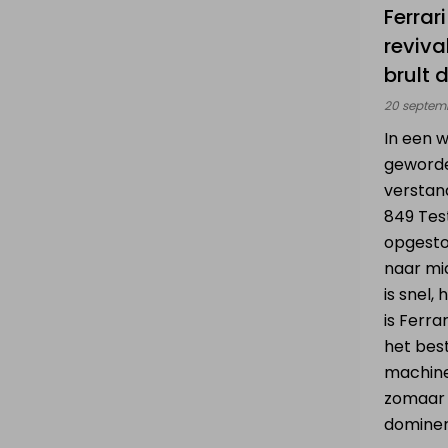
Ferrar
Elektrische steps
Mijn elektrische
reviva
te koop
step
brult 
20 septem
Drones &
Mijn Drone &
In een w
Batterijen te koop
batterijen
geword
verstand
849 Tes
Verkoop elektrisch voertuig
opgesto
naar mid
NL
|
FR
|
EN
is snel, 
is Ferra
het beste
machine
zomaar 
dominer