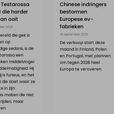
i Testarossa
Chinese indringers
l die harder
bestormen
dan ooit
Europese ev-
fabrieken
ber 2025
19 september 2025
ereld die gek is
en op
De verkoop start deze
ige sedans, is de
maand in Finland, Polen
tarossa een
en Portugal, met plannen
ken middelvinger
om tegen 2028 heel
delmatigheid. Hij
Europa te veroveren.
hij is furieus, en het
ri die doet waar ze
 in zijn:
s maken die niet
rijden, maar
en.