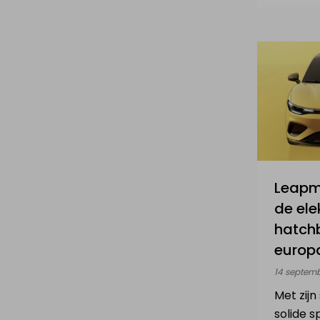
Leapm
de ele
hatch
europ
14 septem
Met zijn
solide s