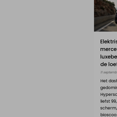
Elektr
merce
luxeb
de loe
11 septemb
Het das
gedomin
Hypers
liefst 9
scherm,
bioscoo