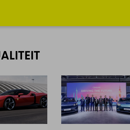
INFO &
MIJN
ACTUALITEIT
PROFIEL
ALITEIT
Hoe werkt het?
Inloggen
Nieuws &
Registreer als
actualiteit
particulier
Diensten
Contact