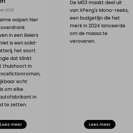
en
De M03 maakt deel uit
van XPeng's Mono-reeks,
ber 2025
een budgetlijn die het
eime wapen hier
merk in 2024 lanceerde
 toverdrank
om de massa te
en in een Beiers
veroveren.
 Het is een solid-
tterij, het soort
gie dat klinkt
t thuishoort in
encefictionroman,
ijkbaar echt
is om elke
autofabrikant in
d te zetten.
Lees meer
Lees meer