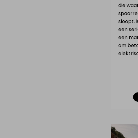
die waars
spaarre
sloopt,
een seri
een mar
om bet
elektris