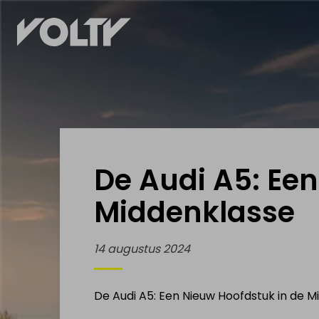
KOOP
VERKOOP
ELEKTRSCH
ELEKTRISCH
VOERTUIG
VOERTUIG
De Audi A5: Een
Elektrische
Mijn elektrische
wagens te koop
wagen
Middenklasse
Elektrische
Mijn elektrische
14 augustus 2024
moto's te koop
moto
Elektrische
Mijn elektrische
De Audi A5: Een Nieuw Hoofdstuk in de M
fietsen te koop
fiets