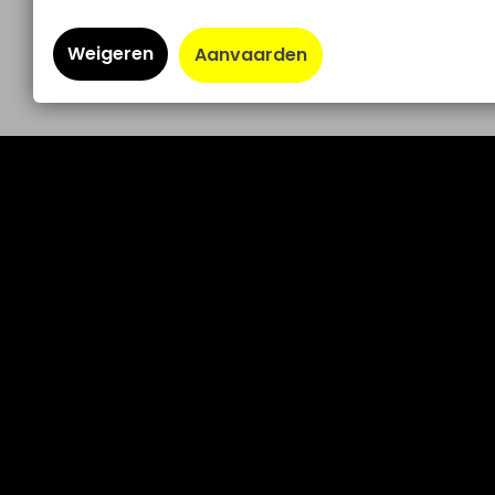
Weigeren
Aanvaarden
contact@volty.be
GoCar.be