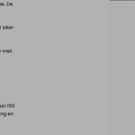
ie. De
ot MMI-
y met
an 150
ing en