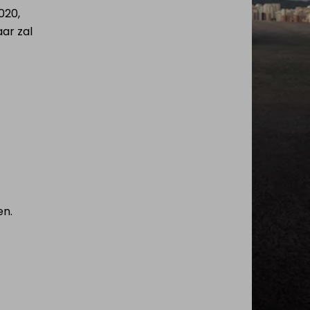
020,
ar zal
en.