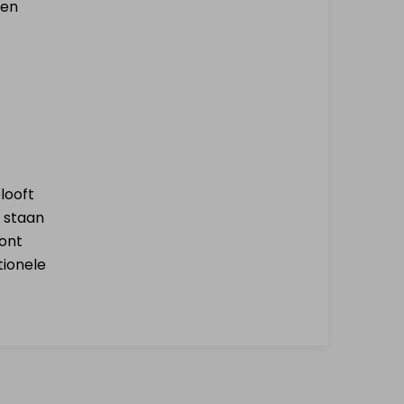
een
looft
n staan
ont
tionele