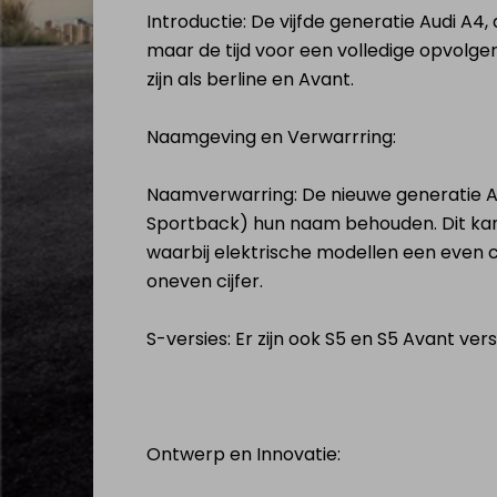
Introductie: De vijfde generatie Audi A4, 
Elektrische steps
Mijn elektrische
maar de tijd voor een volledige opvolger
te koop
step
zijn als berline en Avant.
Drones &
Mijn Drone &
Naamgeving en Verwarrring:
Batterijen te koop
batterijen
Naamverwarring: De nieuwe generatie A4 
Sportback) hun naam behouden. Dit kan
Verkoop elektrisch voertuig
waarbij elektrische modellen een even 
oneven cijfer.
NL
|
FR
|
EN
S-versies: Er zijn ook S5 en S5 Avant ver
Ontwerp en Innovatie: