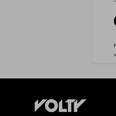
Elektrische steps
Mijn elektrische
te koop
step
Drones &
Mijn Drone &
Batterijen te koop
batterijen
M
Verkoop elektrisch voertuig
NL
|
FR
|
EN