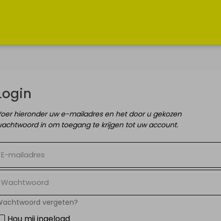
INFO &
MIJN
ACTUALITEIT
PROFIEL
Login
Hoe werkt het?
Inloggen
oer hieronder uw e-mailadres en het door u gekozen
achtwoord in om toegang te krijgen tot uw account.
Nieuws &
Registreer als
actualiteit
particulier
Diensten
Contact
achtwoord vergeten?
Hou mij ingelogd