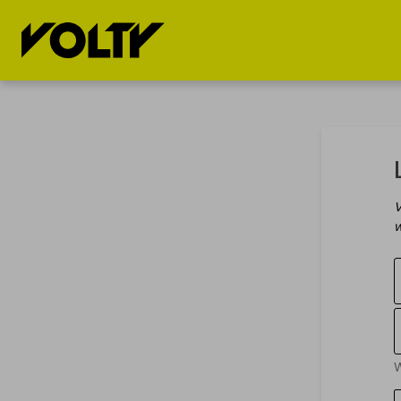
KOOP
VERKOOP
ELEKTRSCH
ELEKTRISCH
VOERTUIG
VOERTUIG
V
Elektrische
Mijn elektrische
w
wagens te koop
wagen
Elektrische
Mijn elektrische
moto's te koop
moto
Elektrische
Mijn elektrische
W
fietsen te koop
fiets