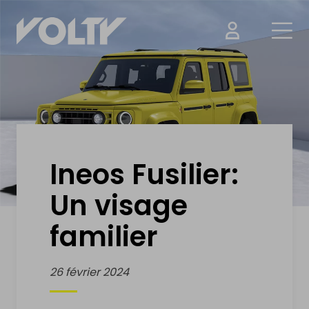
ACHETER
Voitures électrique
Motos électrique
Ineos Fusilier:
Un visage
Vélos électrique
familier
Trottinettes électriques
Drones & Batteries
26 février 2024