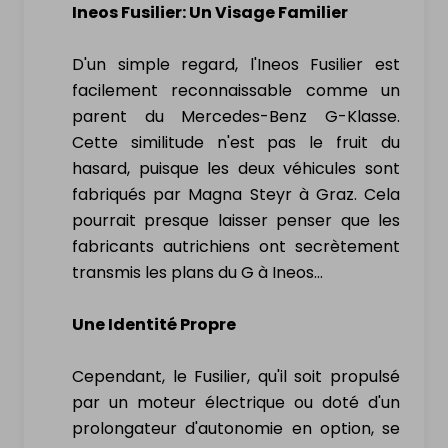
VENDRE
Ineos Fusilier: Un Visage Familier
D'un simple regard, l'Ineos Fusilier est
Ma voiture électrique
facilement reconnaissable comme un
parent du Mercedes-Benz G-Klasse.
Ma moto électrique
Cette similitude n'est pas le fruit du
hasard, puisque les deux véhicules sont
Mon vélo électrique
fabriqués par Magna Steyr à Graz. Cela
pourrait presque laisser penser que les
Ma Trottinette électrique
fabricants autrichiens ont secrètement
transmis les plans du G à Ineos…
Mon Drone & ma batterie
Une Identité Propre
INFORMATION
Cependant, le Fusilier, qu'il soit propulsé
par un moteur électrique ou doté d'un
Comment ça marche?
prolongateur d'autonomie en option, se