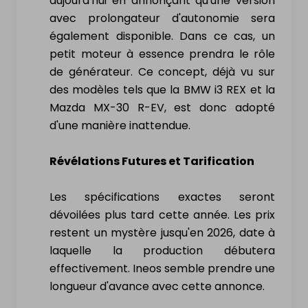
aujourd'hui en annonçant qu'une version
avec prolongateur d'autonomie sera
NL
|
FR
|
EN
également disponible. Dans ce cas, un
petit moteur à essence prendra le rôle
de générateur. Ce concept, déjà vu sur
des modèles tels que la BMW i3 REX et la
Mazda MX-30 R-EV, est donc adopté
d'une manière inattendue.
Révélations Futures et Tarification
Les spécifications exactes seront
dévoilées plus tard cette année. Les prix
restent un mystère jusqu'en 2026, date à
laquelle la production débutera
effectivement. Ineos semble prendre une
longueur d'avance avec cette annonce.