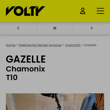
KOOP ELEKTRSCH
VOERTUIG
Home
>
Elektrische fietsen te koop
>
Overzicht
> Gazelle
Elektrische wagens te koop
GAZELLE
Elektrische moto's te koop
Chamonix
T10
Elektrische fietsen te koop
Elektrische steps te koop
Drones & Batterijen te koop