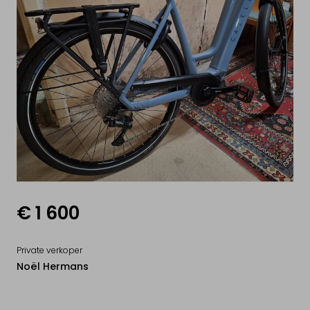
VERKOOP ELEKTRISCH
VOERTUIG
Mijn elektrische wagen
Mijn elektrische moto
Mijn elektrische fiets
Mijn elektrische step
€ 1 600
Mijn Drone & batterijen
Private verkoper
Noël Hermans
INFO & ACTUALITEIT