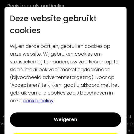
Registreer als particulier
Deze website gebruikt
Registreer als handelaar
cookies
Wij, en derde partijen, gebruiken cookies op
onze website. Wij gebruiken cookies om
statistieken bij te houden, uw voorkeuren op te
Schrijf je in op onze nieuwsbrief
slaan, maar ook voor marketingdoeleinden
(bijvoorbeeld advertentietargeting). Door op
"Accepteren" te klikken, gaat u akkoord met het
gebruik van alle cookies zoals beschreven in
onze
cookie policy
.
Contact
|
Algemene voorwaarden
|
Privacy policy
|
Cookie beleid
Weigeren
Volty is niet aansprakelijk voor schade die voortkomt uit het gebruik
van, dan wel uit fouten of ontbrekende functionaliteiten op deze