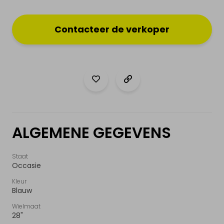
Hoe werkt het?
Contacteer de verkoper
Nieuws & actualiteit
Diensten
Contact
MIJN PROFIEL
ALGEMENE GEGEVENS
Inloggen
Staat
Occasie
Registreer als particulier
Kleur
Blauw
Wielmaat
28"