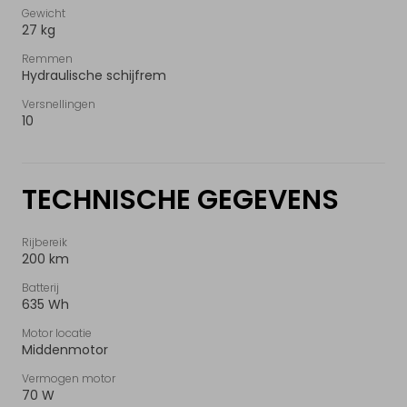
Gewicht
27 kg
Verkoop elektrisch voertuig
Remmen
Hydraulische schijfrem
NL
|
FR
|
EN
Versnellingen
10
TECHNISCHE GEGEVENS
Rijbereik
200 km
Batterij
635 Wh
Motor locatie
Middenmotor
Vermogen motor
70 W