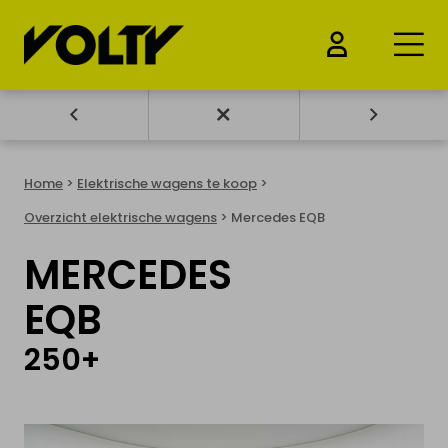
KOOP ELEKTRSCH
VOERTUIG
Home
>
Elektrische wagens te koop
>
Overzicht elektrische wagens
Elektrische wagens te koop
> Mercedes EQB
MERCEDES
Elektrische moto's te koop
EQB
Elektrische fietsen te koop
250+
Elektrische steps te koop
Drones & Batterijen te koop