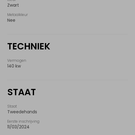
Zwart
Verkoop elektrisch voertuig
Metaalkleur
Nee
NL
|
FR
|
EN
TECHNIEK
Vermogen
140 kw
STAAT
Staat
Tweedehands
Eerste inschrijving
11/03/2024