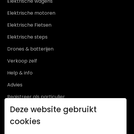
Elektrische wagens
Elektrische motoren
Elektrische Fietsen
Elektrische steps
Drones & batterijen
Verkoop zelf
Help & info
Advies
Registreer als particulier
Deze website gebruikt
Registreer als handelaar
cookies