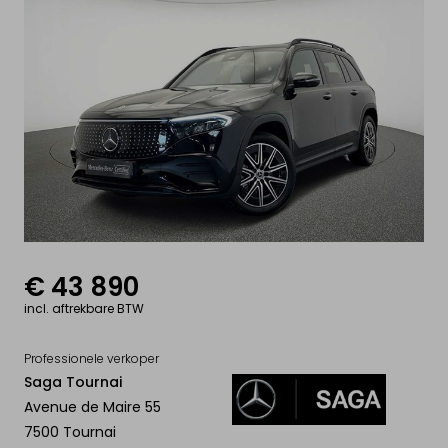
VERKOOP ELEKTRISCH
VOERTUIG
Mijn elektrische wagen
Mijn elektrische moto
Mijn elektrische fiets
€ 43 890
Mijn elektrische step
incl. aftrekbare BTW
Mijn Drone & batterijen
Professionele verkoper
Saga Tournai
INFO & ACTUALITEIT
Avenue de Maire 55
7500 Tournai