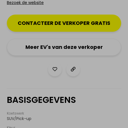
Bezoek de website
Hoe werkt het?
Nieuws & actualiteit
CONTACTEER DE VERKOPER GRATIS
Diensten
Meer EV's van deze verkoper
Contact
MIJN PROFIEL
Inloggen
BASISGEGEVENS
Registreer als particulier
Koetswerk
SUV/Pick-up
Kleur