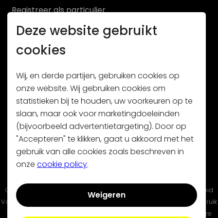
Registreer als particulier
Deze website gebruikt
Registreer als handelaar
cookies
Wij, en derde partijen, gebruiken cookies op
onze website. Wij gebruiken cookies om
statistieken bij te houden, uw voorkeuren op te
Schrijf je in op onze nieuwsbrief
slaan, maar ook voor marketingdoeleinden
(bijvoorbeeld advertentietargeting). Door op
"Accepteren" te klikken, gaat u akkoord met het
gebruik van alle cookies zoals beschreven in
onze
cookie policy
.
Contact
|
Algemene voorwaarden
|
Privacy policy
|
Cookie beleid
Weigeren
Volty is niet aansprakelijk voor schade die voortkomt uit het gebruik
van, dan wel uit fouten of ontbrekende functionaliteiten op deze