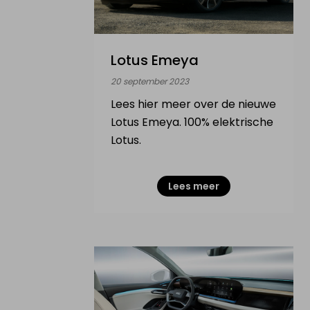
VERKOOP ELEKTRISCH
VOERTUIG
Lotus Emeya
20 september 2023
Mijn elektrische wagen
Lees hier meer over de nieuwe
Lotus Emeya. 100% elektrische
Mijn elektrische moto
Lotus.
Mijn elektrische fiets
Lees meer
Mijn elektrische step
Mijn Drone & batterijen
INFO & ACTUALITEIT