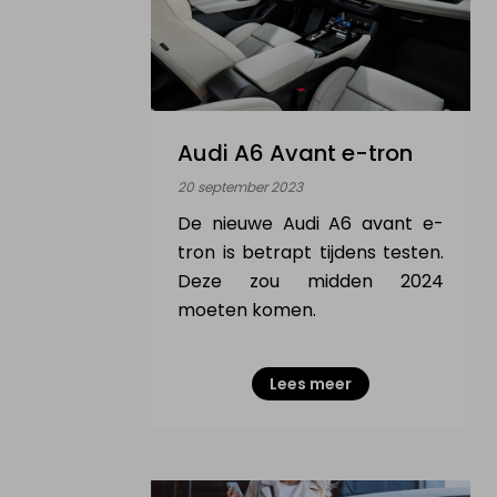
Hoe werkt het?
Nieuws & actualiteit
Diensten
Audi A6 Avant e-tron
20 september 2023
Contact
De nieuwe Audi A6 avant e-
tron is betrapt tijdens testen.
MIJN PROFIEL
Deze zou midden 2024
moeten komen.
Inloggen
Lees meer
Registreer als particulier