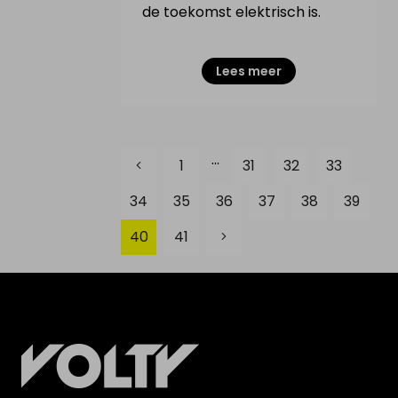
de toekomst elektrisch is.
Lees meer
...
1
31
32
33
34
35
36
37
38
39
40
41